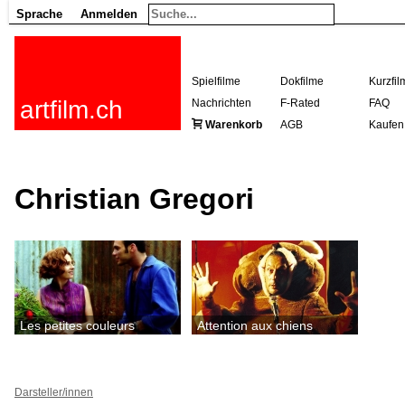
Sprache
Anmelden
Spielfilme
Dokfilme
Kurzfil
artfilm.ch
Nachrichten
F-Rated
FAQ
Warenkorb
AGB
Kaufen
Christian Gregori
Les petites couleurs
Attention aux chiens
Darsteller/innen