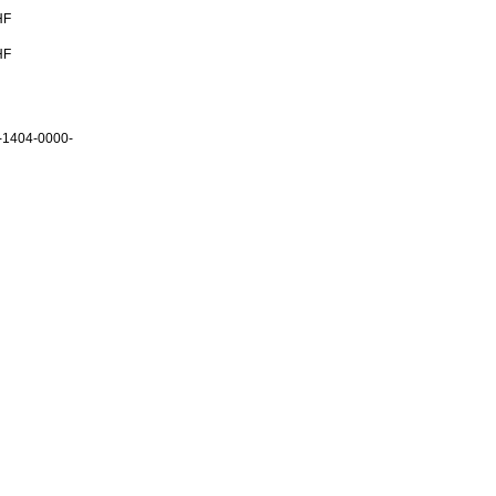
HF
HF
-1404-0000-