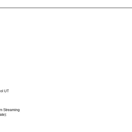
ol UT
im Streaming
ate):