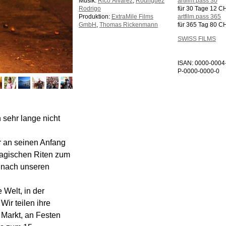
Musik:
Rico Álvarez
,
Rodriguez
artfilm.pass 30
Rodrigo
für 30 Tage 12 C
Produktion:
ExtraMile Films
artfilm.pass 365
GmbH
,
Thomas Rickenmann
für 365 Tag 80 C
SWISS FILMS
ISAN: 0000-0004
P-0000-0000-0
sehr lange nicht
r an seinen Anfang
magischen Riten zum
– nach unseren
 Welt, in der
ir teilen ihre
 Markt, an Festen