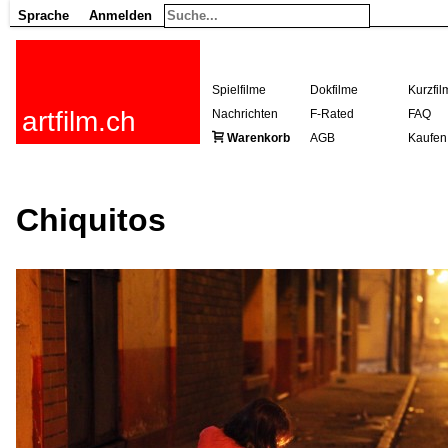
Sprache
Anmelden
Spielfilme
Dokfilme
Kurzfil
artfilm.ch
Nachrichten
F-Rated
FAQ
Warenkorb
AGB
Kaufen
Chiquitos
216.73.217.75