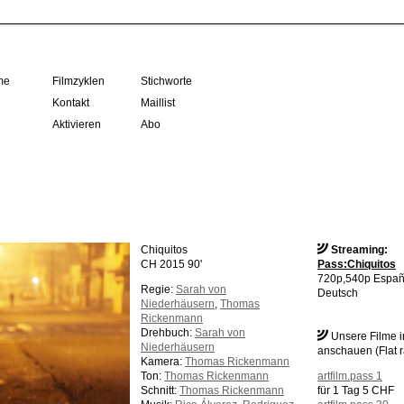
me
Filmzyklen
Stichworte
Kontakt
Maillist
Aktivieren
Abo
Chiquitos
Streaming:
CH 2015 90'
Pass:Chiquitos
720p,540p Españ
Regie:
Sarah von
Deutsch
Niederhäusern
,
Thomas
Rickenmann
Drehbuch:
Sarah von
Unsere Filme 
Niederhäusern
anschauen (Flat r
Kamera:
Thomas Rickenmann
Ton:
Thomas Rickenmann
artfilm.pass 1
Schnitt:
Thomas Rickenmann
für 1 Tag 5 CHF