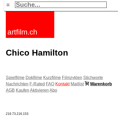
≡
artfilm.ch
Chico Hamilton
Spielfilme
Dokfilme
Kurzfilme
Filmzyklen
Stichworte
Nachrichten
F-Rated
FAQ
Kontakt
Maillist
Warenkorb
AGB
Kaufen
Aktivieren
Abo
216.73.216.153