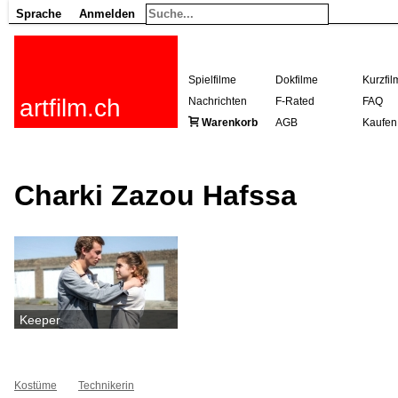
Sprache
Anmelden
Spielfilme
Dokfilme
Kurzfil
artfilm.ch
Nachrichten
F-Rated
FAQ
Warenkorb
AGB
Kaufen
Charki Zazou Hafssa
Keeper
Kostüme
Technikerin