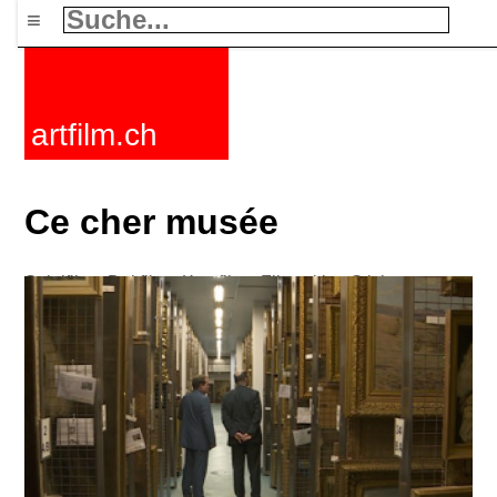
≡
artfilm.ch
Ce cher musée
Spielfilme
Dokfilme
Kurzfilme
Filmzyklen
Stichworte
Nachrichten
F-Rated
FAQ
Kontakt
Maillist
Warenkorb
AGB
Kaufen
Aktivieren
Abo
216.73.216.237