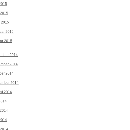
2015
 2015
z 2015
uar 2015
ar 2015
ember 2014
ember 2014
ber 2014
tember 2014
st 2014
 2014
 2014
2014
 2014