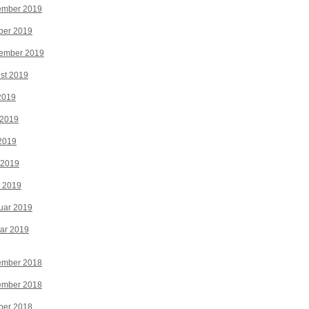
ember 2019
ber 2019
tember 2019
st 2019
 2019
 2019
2019
 2019
z 2019
uar 2019
ar 2019
ember 2018
ember 2018
ber 2018