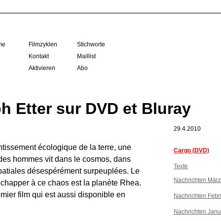
me
Filmzyklen
Stichworte
Kontakt
Maillist
Aktivieren
Abo
h Etter sur DVD et Bluray
29.4.2010
tissement écologique de la terre, une
Cargo (DVD)
 des hommes vit dans le cosmos, dans
Texte
spatiales désespérément surpeuplées. Le
Nachrichten Mär
échapper à ce chaos est la planète Rhea.
emier film qui est aussi disponible en
Nachrichten Febr
Nachrichten Janu