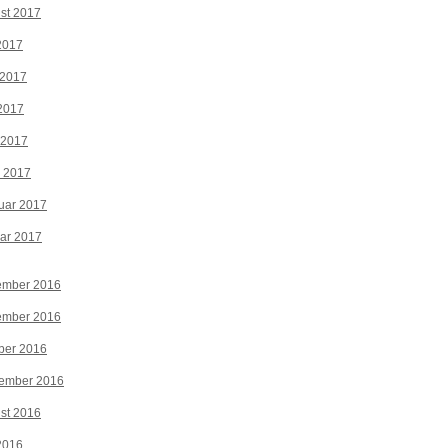
st 2017
 2017
 2017
2017
 2017
z 2017
uar 2017
ar 2017
ember 2016
ember 2016
ber 2016
tember 2016
st 2016
 2016