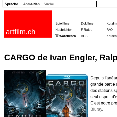
Sprache
Anmelden
Spielfilme
Dokfilme
Kurzfil
artfilm.ch
Nachrichten
F-Rated
FAQ
Warenkorb
AGB
Kaufen
CARGO de Ivan Engler, Ralp
Depuis l'anéan
grande partie
des stations 
seul espoir d'
C'est notre pr
Bluray
.