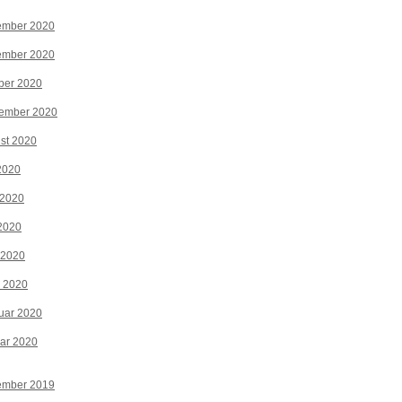
ember 2020
ember 2020
ber 2020
tember 2020
st 2020
 2020
 2020
2020
 2020
z 2020
uar 2020
ar 2020
ember 2019