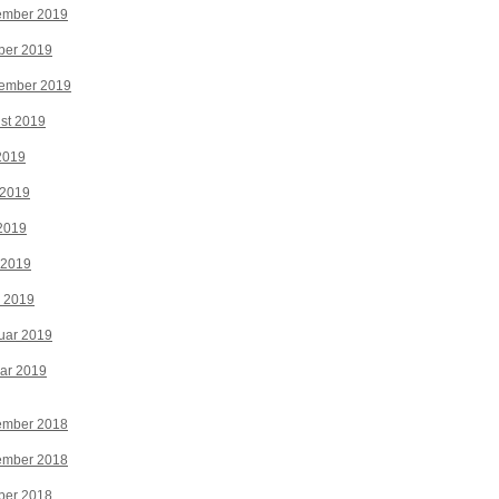
ember 2019
ber 2019
tember 2019
st 2019
 2019
 2019
2019
 2019
z 2019
uar 2019
ar 2019
ember 2018
ember 2018
ber 2018