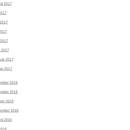
st 2017
 2017
 2017
2017
 2017
z 2017
uar 2017
ar 2017
ember 2016
ember 2016
ber 2016
tember 2016
st 2016
 2016