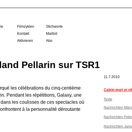
me
Filmzyklen
Stichworte
Kontakt
Maillist
Aktivieren
Abo
and Pellarin sur TSR1
11.7.2010
arqué les célébrations du cinq-centième
Calvin mort et vi
in. Pendant les répétitions, Galaxy, une
Texte
ée dans les coulisses de ces spectacles où
Nachrichten Mär
nfrontent à la personnalité déroutante
Nachrichten Febr
Nachrichten Janu