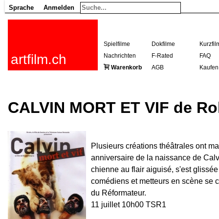
Sprache
Anmelden
Spielfilme
Dokfilme
Kurzfil
artfilm.ch
Nachrichten
F-Rated
FAQ
Warenkorb
AGB
Kaufen
CALVIN MORT ET VIF de Rol
Plusieurs créations théâtrales ont m
anniversaire de la naissance de Calv
chienne au flair aiguisé, s'est gliss
comédiens et metteurs en scène se co
du Réformateur.
11 juillet 10h00 TSR1