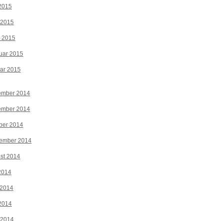
2015
 2015
z 2015
uar 2015
ar 2015
ember 2014
ember 2014
ber 2014
tember 2014
st 2014
 2014
 2014
2014
 2014