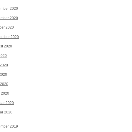
ember 2020
ember 2020
ber 2020
tember 2020
st 2020
 2020
 2020
2020
 2020
z 2020
uar 2020
ar 2020
ember 2019