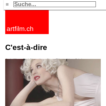
≡
artfilm.ch
C'est-à-dire
Spielfilme
Dokfilme
Kurzfilme
Filmzyklen
Stichworte
Nachrichten
F-Rated
FAQ
Kontakt
Maillist
Warenkorb
AGB
Kaufen
Aktivieren
Abo
216.73.217.1