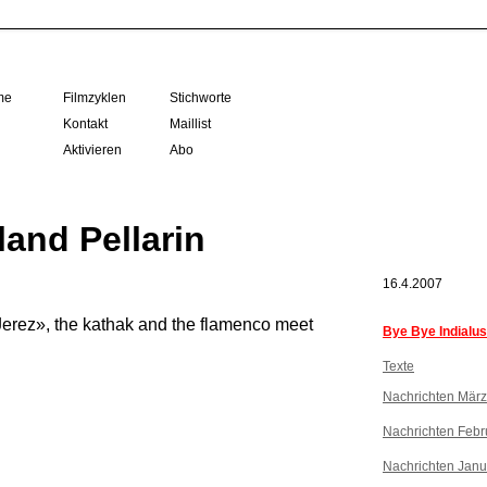
me
Filmzyklen
Stichworte
Kontakt
Maillist
Aktivieren
Abo
and Pellarin
16.4.2007
erez», the kathak and the flamenco meet
Bye Bye Indialus
Texte
Nachrichten Mär
Nachrichten Febr
Nachrichten Janu