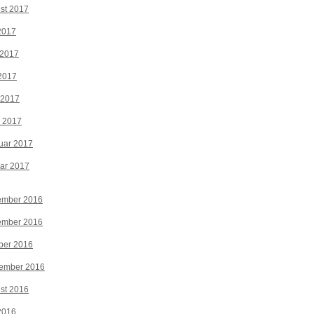
st 2017
 2017
 2017
2017
 2017
z 2017
uar 2017
ar 2017
ember 2016
ember 2016
ber 2016
tember 2016
st 2016
 2016