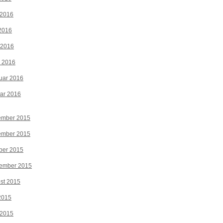
 2016
2016
 2016
z 2016
uar 2016
ar 2016
ember 2015
ember 2015
ber 2015
tember 2015
st 2015
 2015
 2015