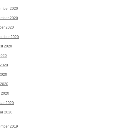
ember 2020
ember 2020
ber 2020
tember 2020
st 2020
 2020
 2020
2020
 2020
z 2020
uar 2020
ar 2020
ember 2019