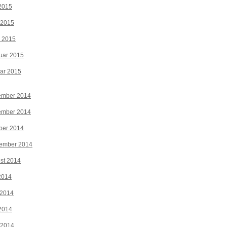
2015
 2015
z 2015
uar 2015
ar 2015
ember 2014
ember 2014
ber 2014
tember 2014
st 2014
 2014
 2014
2014
 2014