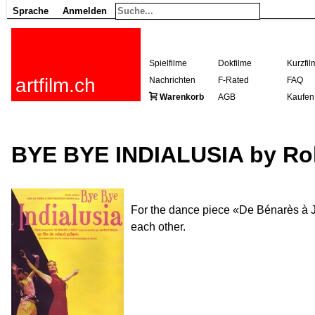
Sprache
Anmelden
Spielfilme
Dokfilme
Kurzfil
artfilm.ch
Nachrichten
F-Rated
FAQ
Warenkorb
AGB
Kaufen
BYE BYE INDIALUSIA by Rol
For the dance piece «De Bénarès à J
each other.