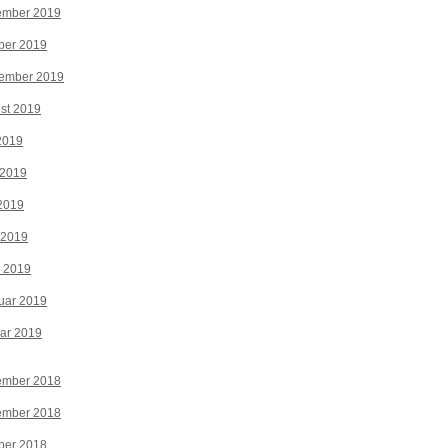
ember 2019
ber 2019
tember 2019
st 2019
 2019
 2019
2019
 2019
z 2019
uar 2019
ar 2019
ember 2018
ember 2018
ber 2018