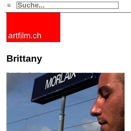
≡
artfilm.ch
Brittany
Spielfilme
Dokfilme
Kurzfilme
Filmzyklen
Stichworte
Nachrichten
F-Rated
FAQ
Kontakt
Maillist
Warenkorb
AGB
Kaufen
Aktivieren
Abo
216.73.216.252