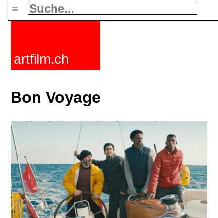
≡
artfilm.ch
Bon Voyage
Spielfilme
Dokfilme
Kurzfilme
Filmzyklen
Stichworte
Nachrichten
F-Rated
FAQ
Kontakt
Maillist
Warenkorb
AGB
Kaufen
Aktivieren
Abo
216.73.216.163