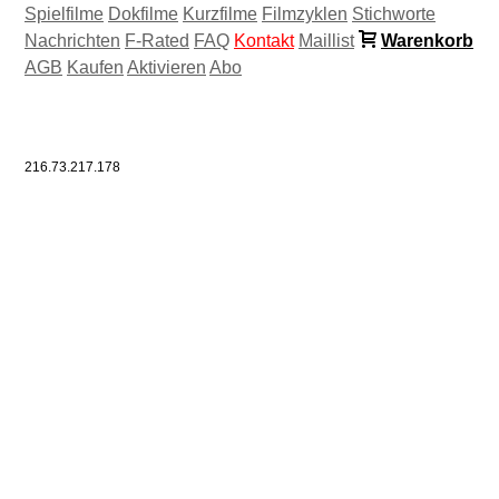
Spielfilme
Dokfilme
Kurzfilme
Filmzyklen
Stichworte
Nachrichten
F-Rated
FAQ
Kontakt
Maillist
Warenkorb
AGB
Kaufen
Aktivieren
Abo
216.73.217.178