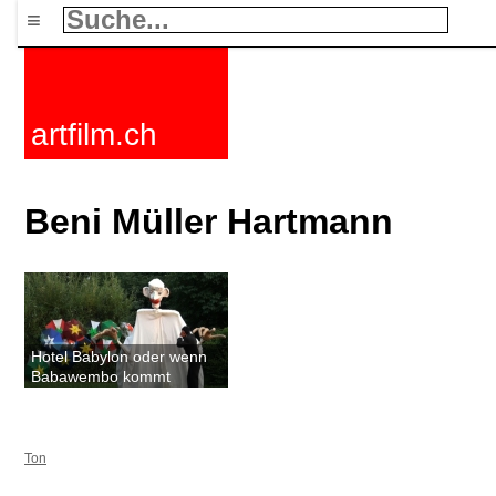
≡
artfilm.ch
Beni Müller Hartmann
Hotel Babylon oder wenn
Babawembo kommt
Ton