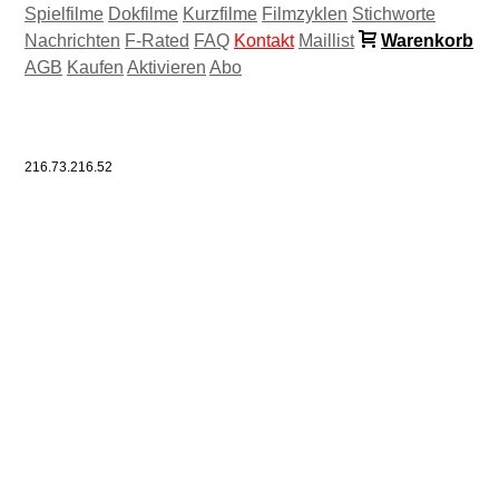
Spielfilme
Dokfilme
Kurzfilme
Filmzyklen
Stichworte
Nachrichten
F-Rated
FAQ
Kontakt
Maillist
Warenkorb
AGB
Kaufen
Aktivieren
Abo
216.73.216.52