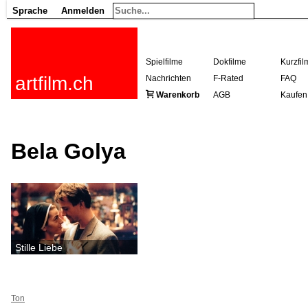
Sprache
Anmelden
Spielfilme
Dokfilme
Kurzfil
artfilm.ch
Nachrichten
F-Rated
FAQ
Warenkorb
AGB
Kaufen
Bela Golya
Stille Liebe
Ton