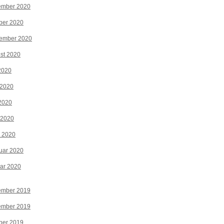
ember 2020
ber 2020
tember 2020
st 2020
 2020
 2020
2020
 2020
z 2020
uar 2020
ar 2020
ember 2019
ember 2019
ber 2019