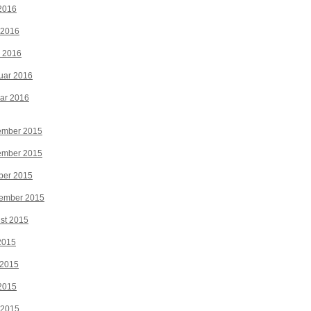
2016
 2016
z 2016
uar 2016
ar 2016
ember 2015
ember 2015
ber 2015
tember 2015
st 2015
 2015
 2015
2015
 2015