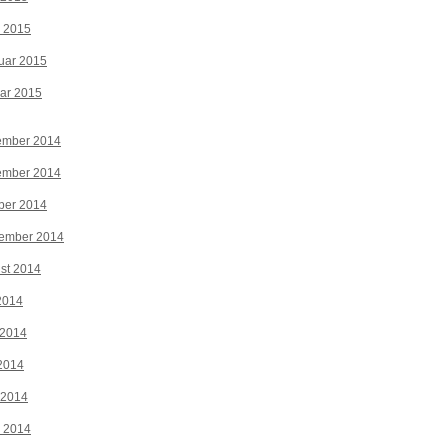
z 2015
uar 2015
ar 2015
ember 2014
ember 2014
ber 2014
tember 2014
st 2014
 2014
 2014
2014
 2014
z 2014