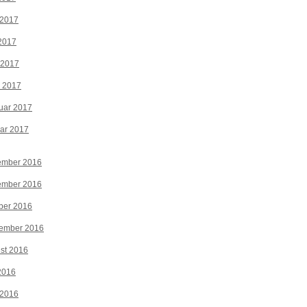
 2017
2017
 2017
z 2017
uar 2017
ar 2017
ember 2016
ember 2016
ber 2016
tember 2016
st 2016
 2016
 2016