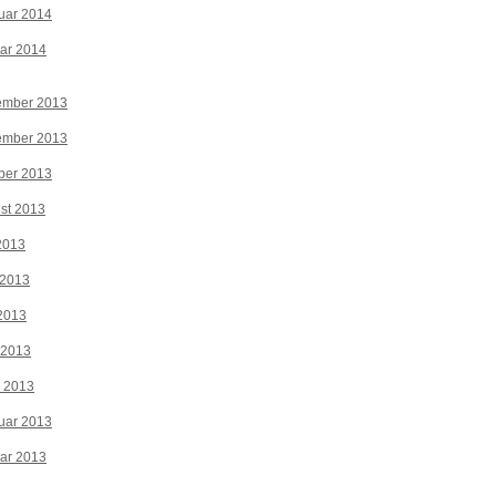
uar 2014
ar 2014
ember 2013
ember 2013
ber 2013
st 2013
 2013
 2013
2013
 2013
z 2013
uar 2013
ar 2013