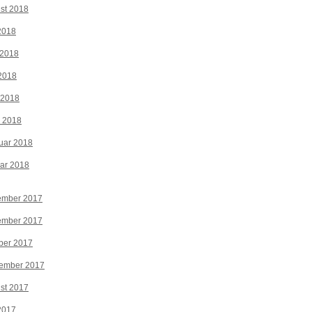
st 2018
 2018
 2018
2018
 2018
z 2018
uar 2018
ar 2018
ember 2017
ember 2017
ber 2017
tember 2017
st 2017
 2017