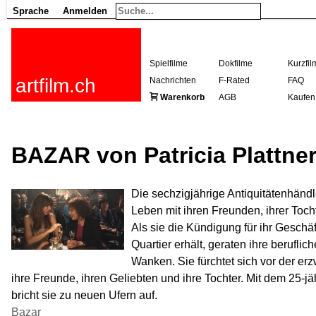
Sprache
Anmelden
Spielfilme
Dokfilme
Kurzfil
artfilm.ch
Nachrichten
F-Rated
FAQ
Warenkorb
AGB
Kaufen
BAZAR von Patricia Plattne
Die sechzigjährige Antiquitätenhändle
Leben mit ihren Freunden, ihrer Tocht
Als sie die Kündigung für ihr Geschä
Quartier erhält, geraten ihre beruflic
Wanken. Sie fürchtet sich vor der e
ihre Freunde, ihren Geliebten und ihre Tochter. Mit dem 25-j
bricht sie zu neuen Ufern auf.
Bazar