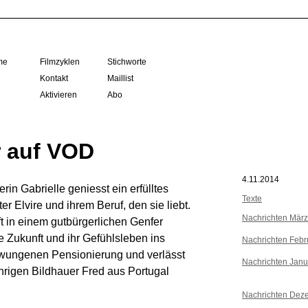
me
Filmzyklen
Stichworte
Kontakt
Maillist
Aktivieren
Abo
r auf VOD
4.11.2014
rin Gabrielle geniesst ein erfülltes
Texte
er Elvire und ihrem Beruf, den sie liebt.
Nachrichten Mär
ft in einem gutbürgerlichen Genfer
he Zukunft und ihr Gefühlsleben ins
Nachrichten Febr
rzwungenen Pensionierung und verlässt
Nachrichten Janu
ährigen Bildhauer Fred aus Portugal
Nachrichten Dez