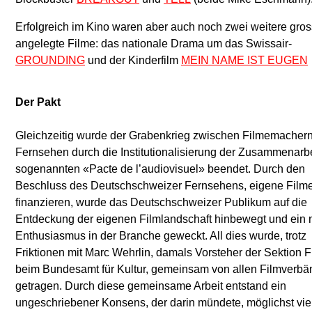
Erfolgreich im Kino waren aber auch noch zwei weitere gros
angelegte Filme: das nationale Drama um das Swissair-
GROUNDING
und der Kinderfilm
MEIN NAME IST EUGEN
Der Pakt
Gleichzeitig wurde der Grabenkrieg zwischen Filmemacher
Mainstream-Filme zu unterstützen. Dazu wurde auch
Fernsehen durch die Institutionalisierung der Zusammenarbe
Filmkommission beim Bundesamt für Kultur in 
sogenannten «Pacte de l’audiovisuel» beendet. Durch den
Fördergremien unterteilt: eines für den Nachwuchs (bis zum
Beschluss des Deutschschweizer Fernsehens, eigene Film
zweiten Film) und eines für die arrivierten Filmemacher (dafür
finanzieren, wurde das Deutschschweizer Publikum auf die
höheren Beiträgen). Diese drei grundlegenden Änderungen –
Entdeckung der eigenen Filmlandschaft hinbewegt und ein 
sechs Fernsehfilme pro Jahr, Nachwuchsförderung und sehr
Enthusiasmus in der Branche geweckt. All dies wurde, trotz
mehr Geld durch die neu gegründete Zürcher Filmstiftung – waren
Friktionen mit Marc Wehrlin, damals Vorsteher der Sektion F
die Grundlagen für den Aufbruch und erlaubten der Branche, 
beim Bundesamt für Kultur, gemeinsam von allen Filmverb
Wegzug von Schweizer Talenten ins Ausland zu stoppen und
getragen. Durch diese gemeinsame Arbeit entstand ein
mehr Filme ins Kino zu bringen, um mit einer breiten Fächerung
ungeschriebener Konsens, der darin mündete, möglichst vie