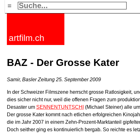
≡
artfilm.ch
BAZ - Der Grosse Kater
Samir, Basler Zeitung 25. September 2009
In der Schweizer Filmszene herrscht grosse Ratlosigkeit, un
dies sicher nicht nur, weil die offenen Fragen zum produktio
Desaster um
SENNENTUNTSCHI
(Michael Steiner) alle umt
Promotion liegen kann, zeigen die enttäuschenden
Der grosse Kater kommt nach etlichen erfolgreichen Kinojah
die im Jahr 2007 in einem Zehn-Prozent-Marktanteil gipfelte
Doch seither ging es kontinuierlich bergab. So reichte es let