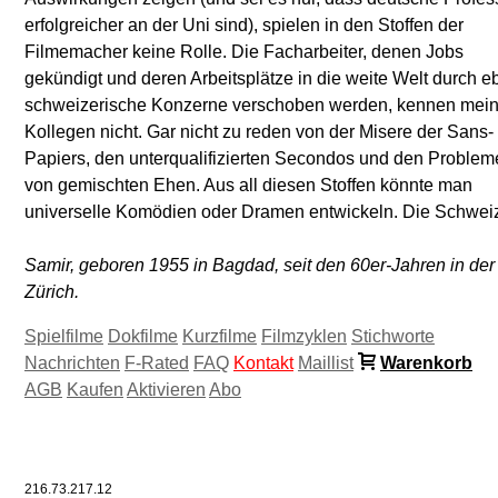
erfolgreicher an der Uni sind), spielen in den Stoffen der
hier, um grosse Koproduktionen mit den Nachbarländern
Filmemacher keine Rolle. Die Facharbeiter, denen Jobs
aufzubauen? Gar nicht zu reden von all den verrückten
gekündigt und deren Arbeitsplätze in die weite Welt durch e
schweizerische Konzerne verschoben werden, kennen mei
Kollegen nicht. Gar nicht zu reden von der Misere der Sans-
Papiers, den unterqualifizierten Secondos und den Proble
von gemischten Ehen. Aus all diesen Stoffen könnte man
universelle Komödien oder Dramen entwickeln. Die Schweiz
Samir, geboren 1955 in Bagdad, seit den 60er-Jahren in der
Zürich.
Spielfilme
Dokfilme
Kurzfilme
Filmzyklen
Stichworte
Nachrichten
F-Rated
FAQ
Kontakt
Maillist
Warenkorb
AGB
Kaufen
Aktivieren
Abo
216.73.217.12