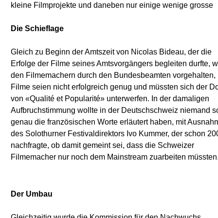
kleine Filmprojekte und daneben nur einige wenige grosse
Die Schieflage
Gleich zu Beginn der Amtszeit von Nicolas Bideau, der die
Erfolge der Filme seines Amtsvorgängers begleiten durfte, 
den Filmemachern durch den Bundesbeamten vorgehalten, 
Filme seien nicht erfolgreich genug und müssten sich der Do
von «Qualité et Popularité» unterwerfen. In der damaligen
Aufbruchstimmung wollte in der Deutschschweiz niemand s
genau die französischen Worte erläutert haben, mit Ausnah
des Solothurner Festivaldirektors Ivo Kummer, der schon 20
nachfragte, ob damit gemeint sei, dass die Schweizer
Filmemacher nur noch dem Mainstream zuarbeiten müssten
Der Umbau
Gleichzeitig wurde die Kommission für den Nachwuchs
Notabene: Es kam in den letzten zwanzig Jahren nur einmal zu