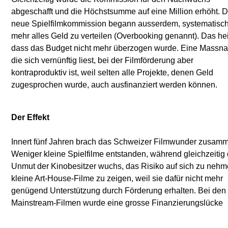
abgeschafft und die Höchstsumme auf eine Million erhöht. D
einem finanziellen Engpass in der eidgenössischen Förderu
neue Spielfilmkommission begann ausserdem, systematisch
und die Branche akzeptierte ohne Murren, das
mehr alles Geld zu verteilen (Overbooking genannt). Das hei
dass das Budget nicht mehr überzogen wurde. Eine Massn
die sich vernünftig liest, bei der Filmförderung aber
kontraproduktiv ist, weil selten alle Projekte, denen Geld
zugesprochen wurde, auch ausfinanziert werden können.
Der Effekt
Innert fünf Jahren brach das Schweizer Filmwunder zusam
geschaffen, weil grosse Budgets nur mit ausländisc
Weniger kleine Spielfilme entstanden, während gleichzeitig 
Koproduzenten zu finanzieren sind. Diese warten aber ni
Unmut der Kinobesitzer wuchs, das Risiko auf sich zu nehm
unbedingt auf genuin schweizerische Themen, und so kommt 
kleine Art-House-Filme zu zeigen, weil sie dafür nicht mehr
dass, salopp gesagt, deutsche Schauspieler Schweizer spielen
genügend Unterstützung durch Förderung erhalten. Bei den
müssen. Und dazu dauert es noch länger, bis ein Film ins Kino
Mainstream-Filmen wurde eine grosse Finanzierungslücke