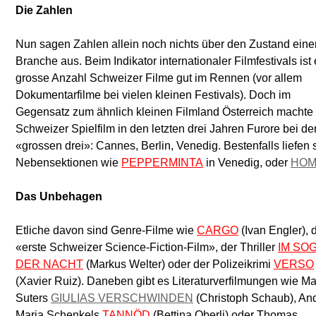
Die Zahlen
Nun sagen Zahlen allein noch nichts über den Zustand eine
Branche aus. Beim Indikator internationaler Filmfestivals ist
grosse Anzahl Schweizer Filme gut im Rennen (vor allem
Dokumentarfilme bei vielen kleinen Festivals). Doch im
Gegensatz zum ähnlich kleinen Filmland Österreich machte
Schweizer Spielfilm in den letzten drei Jahren Furore bei de
«grossen drei»: Cannes, Berlin, Venedig. Bestenfalls liefen s
Nebensektionen wie
PEPPERMINTA
in Venedig, oder
HOM
Das Unbehagen
Etliche davon sind Genre-Filme wie
CARGO
(Ivan Engler), 
«erste Schweizer Science-Fiction-Film», der Thriller
IM SO
DER NACHT
(Markus Welter) oder der Polizeikrimi
VERSO
(Xavier Ruiz). Daneben gibt es Literaturverfilmungen wie Ma
Suters
GIULIAS VERSCHWINDEN
(Christoph Schaub), An
Maria Schenkels
TANNÖD
(Bettina Oberli) oder Thomas