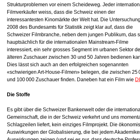
Strukturproblemen vor einem Scheideweg. Jeder internation
Filmverkäufer weiss, dass die Schweiz einen der
interessantesten Kinomärkte der Welt hat. Die Untersuchun
2008 des Bundesamts für Statistik zeigt klar auf, dass die
Schweizer Filmbranche, neben dem jungen Publikum, das s
hauptsächlich für die internationalen Mainstream-Filme
interessiert, ein sehr grosses Segment im urbanen Sektor de
älteren Zuschauer zwischen 30 und 50 Jahren bedienen ka
Dies lässt sich auch an den erfolgreichen sogenannten
«schwierigen Art-House-Filmen» belegen, die zwischen 25 
und 100 000 Zuschauer finden. Daneben hat ein Film wie
D
Die Stoffe
Es gibt über die Schweizer Bankenwelt oder die internation
eine revolutionäre Geschichte im 19. Jahrhundert gehabt, a
Gemeinschaft, die in der Schweiz verkehrt und uns moment
nichts davon ist in den Stoffentwicklungen zu sehen. Tausen
Schlagzeilen liefert, kein einziges Filmprojekt. Die ökonom
von bürgerlichen Aufständischen wurden in der Sc
Auswirkungen der Globalisierung, die bei jedem Akademike
aufgenommen und trugen dazu bei, die Industrie und de
Auswirkungen zeigen (und sei es nur, dass deutsche Profes
modernen Bundesstaat aufzubauen. Wie viele Stoffe schlu