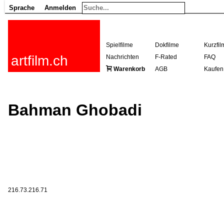
Sprache
Anmelden
Spielfilme
Dokfilme
Kurzfil
artfilm.ch
Nachrichten
F-Rated
FAQ
Warenkorb
AGB
Kaufen
Bahman Ghobadi
216.73.216.71