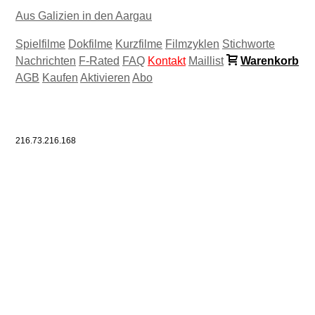
Aus Galizien in den Aargau
Spielfilme
Dokfilme
Kurzfilme
Filmzyklen
Stichworte
Nachrichten
F-Rated
FAQ
Kontakt
Maillist
Warenkorb
AGB
Kaufen
Aktivieren
Abo
216.73.216.168