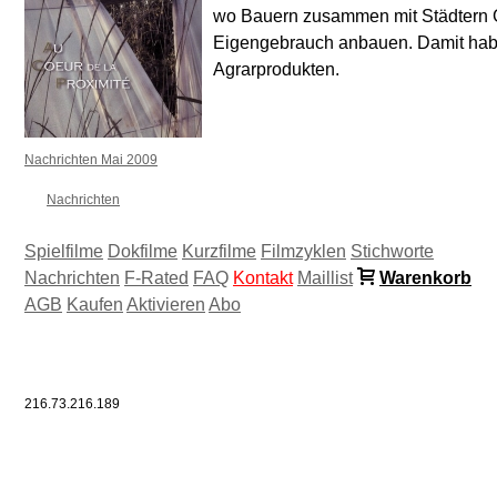
wo Bauern zusammen mit Städtern 
Eigengebrauch anbauen. Damit habe
Agrarprodukten.
Nachrichten Mai 2009
Nachrichten
Spielfilme
Dokfilme
Kurzfilme
Filmzyklen
Stichworte
Nachrichten
F-Rated
FAQ
Kontakt
Maillist
Warenkorb
AGB
Kaufen
Aktivieren
Abo
216.73.216.189