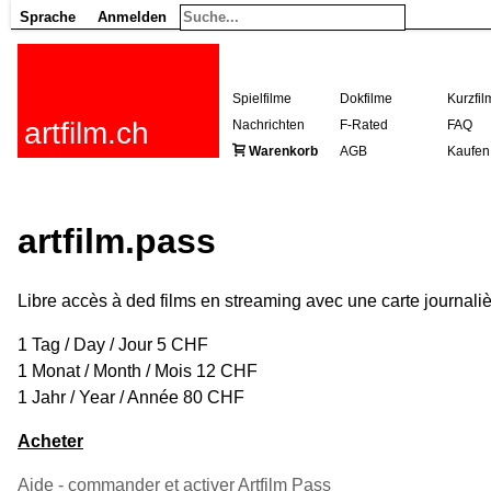
Sprache
Anmelden
Spielfilme
Dokfilme
Kurzfil
artfilm.ch
Nachrichten
F-Rated
FAQ
Warenkorb
AGB
Kaufen
artfilm.pass
Libre accès à ded films en streaming avec une carte journali
1 Tag / Day / Jour 5 CHF
1 Monat / Month / Mois 12 CHF
1 Jahr / Year / Année 80 CHF
Acheter
Aide - commander et activer Artfilm Pass