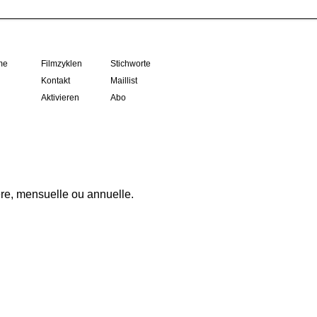
me
Filmzyklen
Stichworte
Kontakt
Maillist
Aktivieren
Abo
ère, mensuelle ou annuelle.