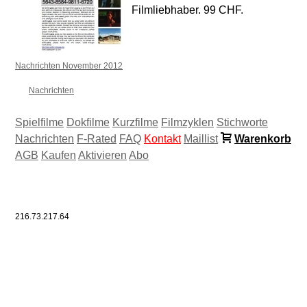
Filmliebhaber. 99 CHF.
Nachrichten November 2012
Nachrichten
Spielfilme
Dokfilme
Kurzfilme
Filmzyklen
Stichworte
Nachrichten
F-Rated
FAQ
Kontakt
Maillist
Warenkorb
AGB
Kaufen
Aktivieren
Abo
216.73.217.64