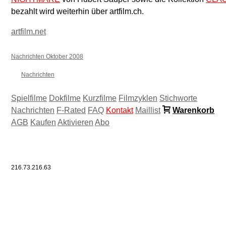
bezahlt wird weiterhin über artfilm.ch.
artfilm.net
Nachrichten Oktober 2008
Nachrichten
Spielfilme
Dokfilme
Kurzfilme
Filmzyklen
Stichworte
Nachrichten
F-Rated
FAQ
Kontakt
Maillist
Warenkorb
AGB
Kaufen
Aktivieren
Abo
216.73.216.63