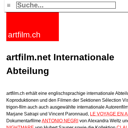
≡
artfilm.ch
artfilm.net Internationale
Abteilung
artfilm.ch erhält eine englischsprachige internationale Abte
Koproduktionen und den Filmen der Sektionen Sélection Vis
trigon-film auch auch ausgewählte internationale Autorenfil
Marjane Satrapi und Vincent Paronnaud,
LE VOYAGE EN 
Dokumentarfilme
ANTONIO NEGRI
von Alexandra Weltz un
NIGHTMARE
von Hubert Sauper sowie die Kollektion
CLAU