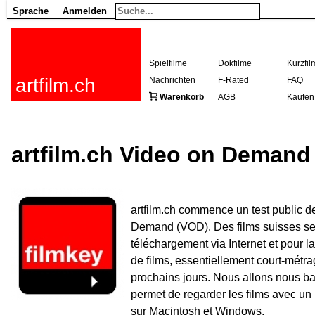
Sprache
Anmelden
Spielfilme
Dokfilme
Kurzfil
artfilm.ch
Nachrichten
F-Rated
FAQ
Warenkorb
AGB
Kaufen
artfilm.ch Video on Demand
artfilm.ch commence un test public d
Demand (VOD). Des films suisses ser
téléchargement via Internet et pour la
de films, essentiellement court-métra
prochains jours. Nous allons nous bas
permet de regarder les films avec un l
sur Macintosh et Windows.