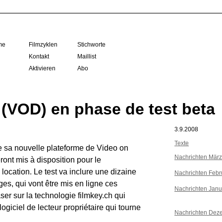
me
Filmzyklen
Stichworte
Kontakt
Maillist
Aktivieren
Abo
 (VOD) en phase de test beta
3.9.2008
Texte
e sa nouvelle plateforme de Video on
Nachrichten Mär
ont mis à disposition pour le
 location. Le test va inclure une dizaine
Nachrichten Febr
ges, qui vont être mis en ligne ces
Nachrichten Janu
er sur la technologie filmkey.ch qui
ogiciel de lecteur propriétaire qui tourne
Nachrichten Dez