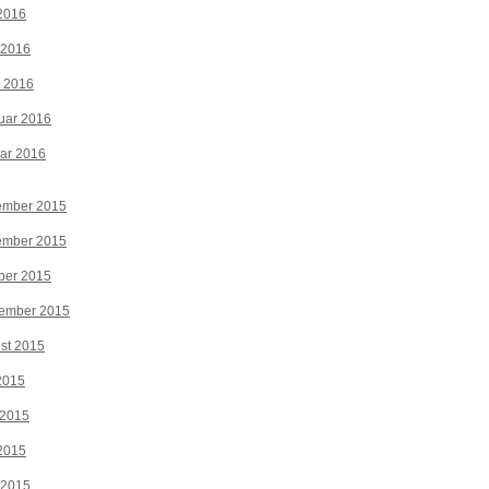
2016
 2016
z 2016
uar 2016
ar 2016
ember 2015
ember 2015
ber 2015
tember 2015
st 2015
 2015
 2015
2015
 2015