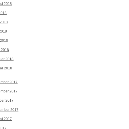
st 2018
 2018
 2018
2018
 2018
z 2018
uar 2018
ar 2018
ember 2017
ember 2017
ber 2017
tember 2017
st 2017
 2017