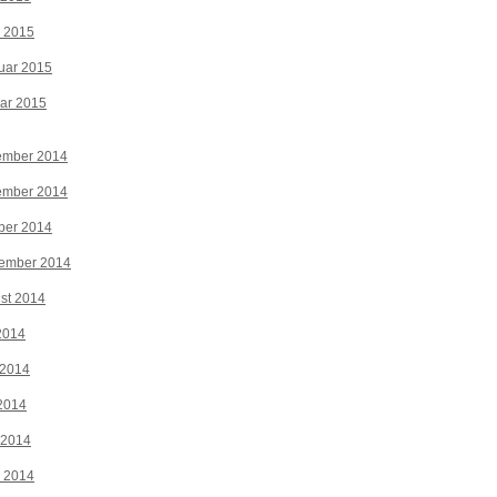
z 2015
uar 2015
ar 2015
ember 2014
ember 2014
ber 2014
tember 2014
st 2014
 2014
 2014
2014
 2014
z 2014