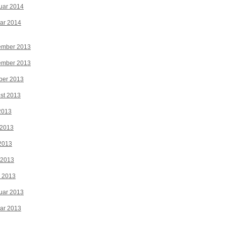
uar 2014
ar 2014
ember 2013
ember 2013
ber 2013
st 2013
 2013
 2013
2013
 2013
z 2013
uar 2013
ar 2013