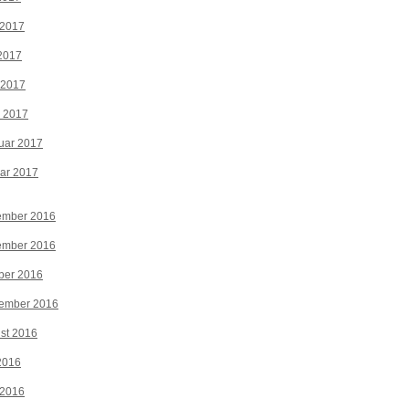
 2017
2017
 2017
z 2017
uar 2017
ar 2017
ember 2016
ember 2016
ber 2016
tember 2016
st 2016
 2016
 2016