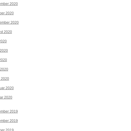
ember 2020
ber 2020
tember 2020
st 2020
 2020
 2020
2020
 2020
z 2020
uar 2020
ar 2020
ember 2019
ember 2019
ber 2019