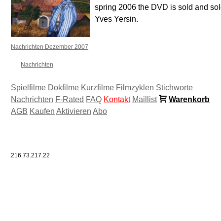
spring 2006 the DVD is sold and sol
Yves Yersin.
Nachrichten Dezember 2007
Nachrichten
Spielfilme
Dokfilme
Kurzfilme
Filmzyklen
Stichworte
Nachrichten
F-Rated
FAQ
Kontakt
Maillist
Warenkorb
AGB
Kaufen
Aktivieren
Abo
216.73.217.22