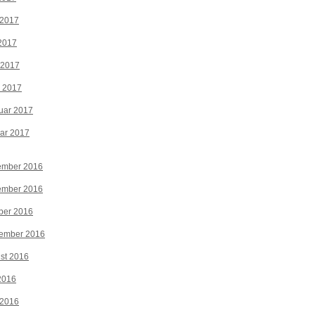
 2017
2017
 2017
z 2017
uar 2017
ar 2017
ember 2016
ember 2016
ber 2016
tember 2016
st 2016
 2016
 2016