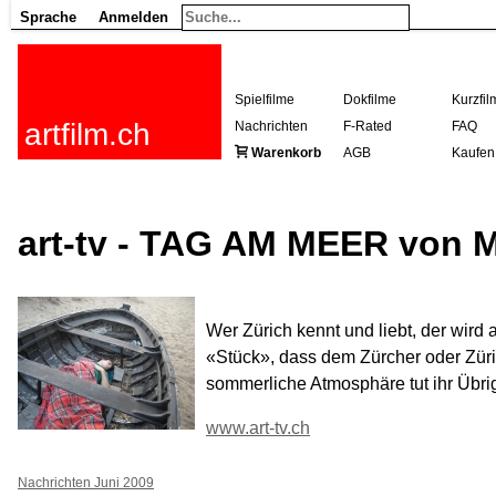
Sprache
Anmelden
Spielfilme
Dokfilme
Kurzfil
artfilm.ch
Nachrichten
F-Rated
FAQ
Warenkorb
AGB
Kaufen
art-tv - TAG AM MEER von M
Wer Zürich kennt und liebt, der wird 
«Stück», dass dem Zürcher oder Zürif
sommerliche Atmosphäre tut ihr Übri
www.art-tv.ch
Nachrichten Juni 2009