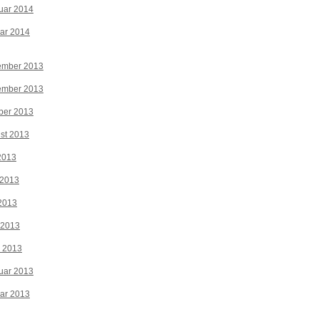
uar 2014
ar 2014
ember 2013
ember 2013
ber 2013
st 2013
 2013
 2013
2013
 2013
z 2013
uar 2013
ar 2013