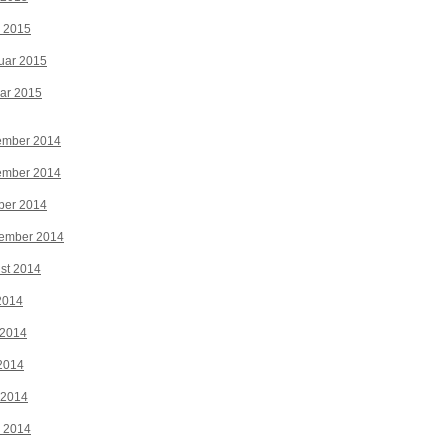
z 2015
uar 2015
ar 2015
ember 2014
ember 2014
ber 2014
tember 2014
st 2014
 2014
 2014
2014
 2014
z 2014