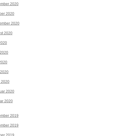
ember 2020
ber 2020
tember 2020
st 2020
 2020
 2020
2020
 2020
z 2020
uar 2020
ar 2020
ember 2019
ember 2019
ber 2019