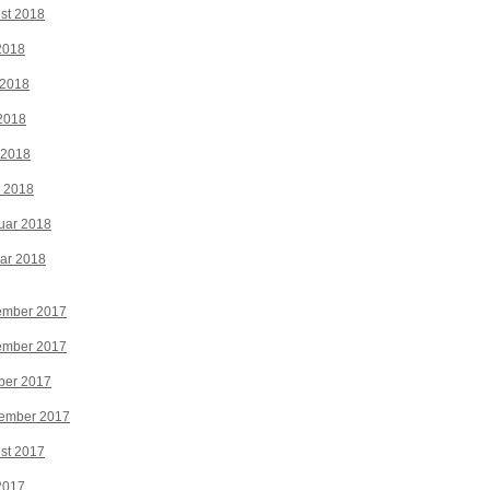
st 2018
 2018
 2018
2018
 2018
z 2018
uar 2018
ar 2018
ember 2017
ember 2017
ber 2017
tember 2017
st 2017
 2017