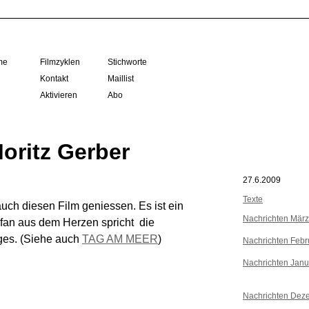
me
Filmzyklen
Stichworte
Kontakt
Maillist
Aktivieren
Abo
oritz Gerber
27.6.2009
Texte
auch diesen Film geniessen. Es ist ein
Nachrichten Mär
an aus dem Herzen spricht  die
ges. (Siehe auch
TAG AM MEER
)
Nachrichten Febr
Nachrichten Janu
Nachrichten Dez