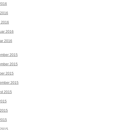
2016
 2016
z 2016
uar 2016
ar 2016
ember 2015
ember 2015
ber 2015
tember 2015
st 2015
 2015
 2015
2015
 2015