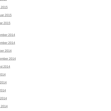
z 2015
uar 2015
ar 2015
ember 2014
ember 2014
ber 2014
tember 2014
st 2014
 2014
 2014
2014
 2014
z 2014