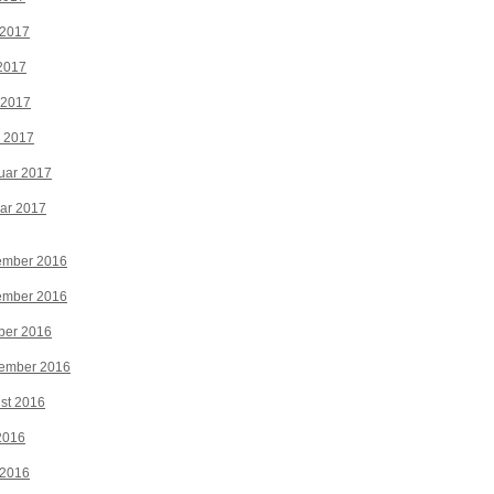
 2017
2017
 2017
z 2017
uar 2017
ar 2017
ember 2016
ember 2016
ber 2016
tember 2016
st 2016
 2016
 2016