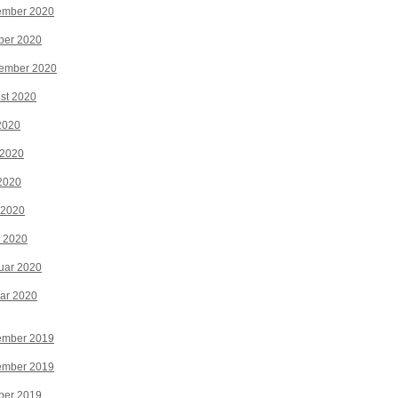
ember 2020
ber 2020
tember 2020
st 2020
 2020
 2020
2020
 2020
z 2020
uar 2020
ar 2020
ember 2019
ember 2019
ber 2019