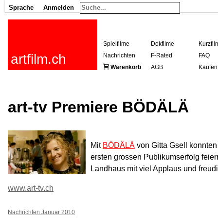
Sprache
Anmelden
Spielfilme
Dokfilme
Kurzfil
artfilm.ch
Nachrichten
F-Rated
FAQ
Warenkorb
AGB
Kaufen
art-tv Premiere BÖDÄLÄ
Mit
BÖDÄLÄ
von Gitta Gsell konnten
ersten grossen Publikumserfolg feie
Landhaus mit viel Applaus und freudi
www.art-tv.ch
Nachrichten Januar 2010