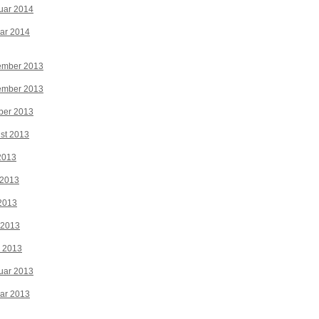
uar 2014
ar 2014
ember 2013
ember 2013
ber 2013
st 2013
 2013
 2013
2013
 2013
z 2013
uar 2013
ar 2013