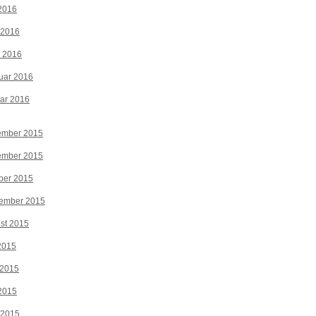
2016
 2016
z 2016
uar 2016
ar 2016
ember 2015
ember 2015
ber 2015
tember 2015
st 2015
 2015
 2015
2015
 2015