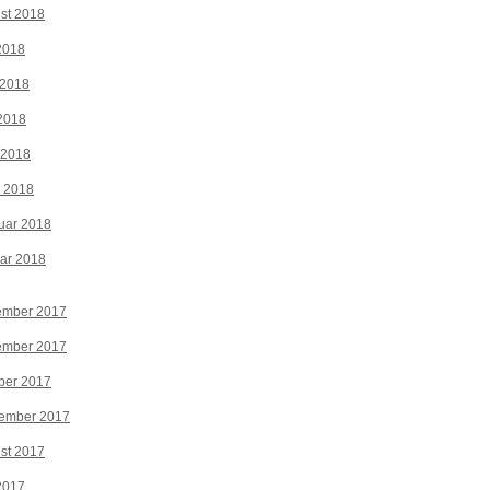
st 2018
 2018
 2018
2018
 2018
z 2018
uar 2018
ar 2018
ember 2017
ember 2017
ber 2017
tember 2017
st 2017
 2017