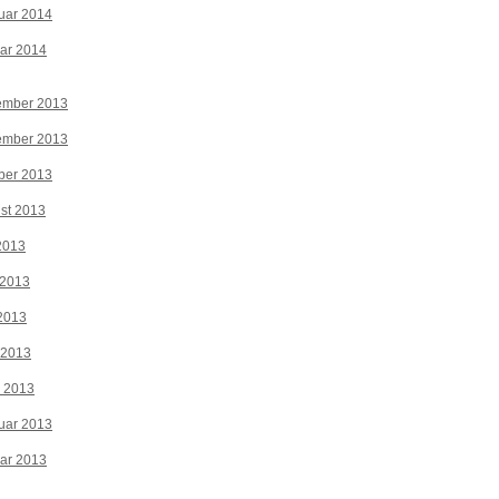
uar 2014
ar 2014
ember 2013
ember 2013
ber 2013
st 2013
 2013
 2013
2013
 2013
z 2013
uar 2013
ar 2013