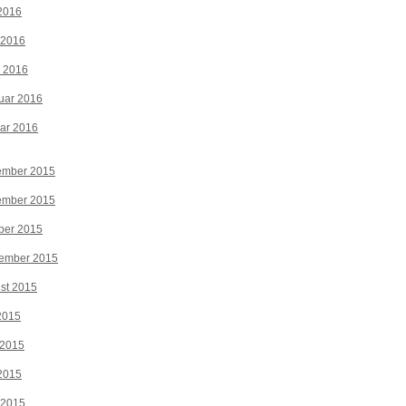
2016
 2016
z 2016
uar 2016
ar 2016
ember 2015
ember 2015
ber 2015
tember 2015
st 2015
 2015
 2015
2015
 2015