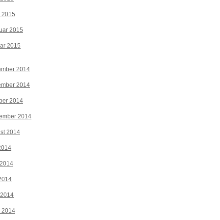
z 2015
uar 2015
ar 2015
ember 2014
ember 2014
ber 2014
tember 2014
st 2014
 2014
 2014
2014
 2014
z 2014