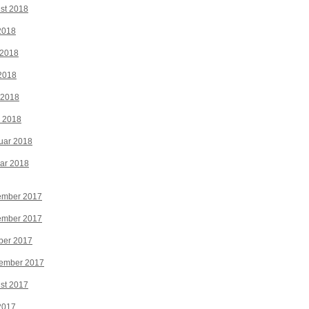
st 2018
 2018
 2018
2018
 2018
z 2018
uar 2018
ar 2018
ember 2017
ember 2017
ber 2017
tember 2017
st 2017
 2017