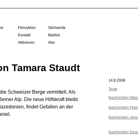
me
Filmzyklen
Stichworte
Kontakt
Maillist
Aktivieren
Abo
on Tamara Staudt
14.8.2008
Texte
die Schweizer Berge vermittelt. Als
Nachrichten Mär
erner Alp. Die neue Hilfskraft bleibt
zedonien, findet Gefallen an der
Nachrichten Febr
niel.
Nachrichten Janu
Nachrichten Dez