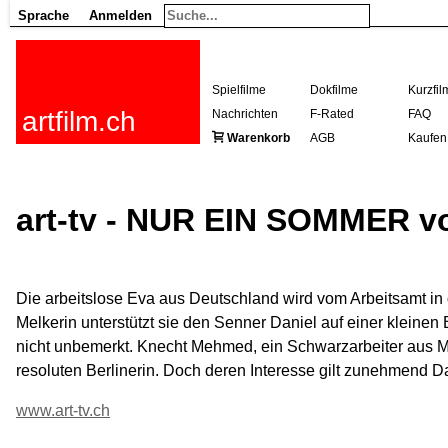
Sprache
Anmelden
Spielfilme
Dokfilme
Kurzfil
artfilm.ch
Nachrichten
F-Rated
FAQ
Warenkorb
AGB
Kaufen
art-tv - NUR EIN SOMMER v
Die arbeitslose Eva aus Deutschland wird vom Arbeitsamt in 
Melkerin unterstützt sie den Senner Daniel auf einer kleinen B
nicht unbemerkt. Knecht Mehmed, ein Schwarzarbeiter aus Ma
resoluten Berlinerin. Doch deren Interesse gilt zunehmend Da
www.art-tv.ch