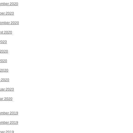
ember 2020
ber 2020
tember 2020
st 2020
 2020
 2020
2020
 2020
z 2020
uar 2020
ar 2020
ember 2019
ember 2019
ber 2019