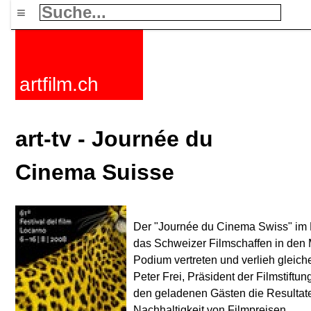
≡
artfilm.ch
art-tv - Journée du
Cinema Suisse
Der "Journée du Cinema Swiss" im R
das Schweizer Filmschaffen in den Mi
Podium vertreten und verlieh gleich
Peter Frei, Präsident der Filmstiftu
den geladenen Gästen die Resultat
Nachhaltigkeit von Filmpreisen.