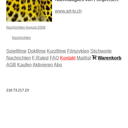
www.art-tv.ch
Nachrichten August 2008
Nachrichten
Spielfilme
Dokfilme
Kurzfilme
Filmzyklen
Stichworte
Nachrichten
F-Rated
FAQ
Kontakt
Maillist
Warenkorb
AGB
Kaufen
Aktivieren
Abo
216.73.217.23