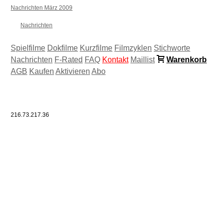
Nachrichten März 2009
Nachrichten
Spielfilme
Dokfilme
Kurzfilme
Filmzyklen
Stichworte
Nachrichten
F-Rated
FAQ
Kontakt
Maillist
Warenkorb
AGB
Kaufen
Aktivieren
Abo
216.73.217.36