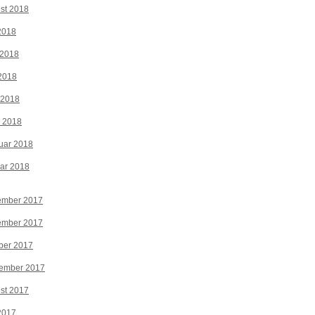
st 2018
 2018
 2018
2018
 2018
z 2018
uar 2018
ar 2018
ember 2017
ember 2017
ber 2017
tember 2017
st 2017
 2017