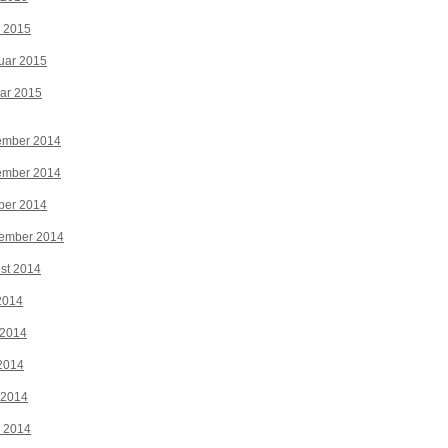
z 2015
uar 2015
ar 2015
ember 2014
ember 2014
ber 2014
tember 2014
st 2014
 2014
 2014
2014
 2014
z 2014