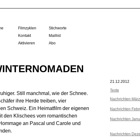
me
Filmzyklen
Stichworte
Kontakt
Maillist
Aktivieren
Abo
m WINTERNOMADEN
21.12.2012
Texte
 ruhiger. Still manchmal, wie der Schnee.
Nachrichten Mär
chäfer ihre Herde treiben, vier
hen Schweiz. Ein Heimatfilm der eigenen
Nachrichten Febr
 mit den Klischees vom romantischen
Nachrichten Janu
 Hommage an Pascal und Carole und
inden.
Nachrichten Dez