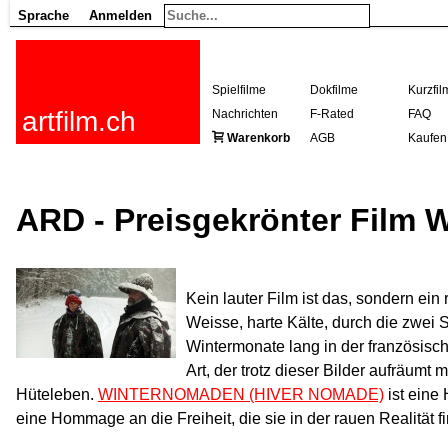
Sprache
Anmelden
Spielfilme
Dokfilme
Kurzfil
artfilm.ch
Nachrichten
F-Rated
FAQ
Warenkorb
AGB
Kaufen
ARD - Preisgekrönter Fil
Kein lauter Film ist das, sondern ein
Weisse, harte Kälte, durch die zwei S
Wintermonate lang in der französisc
Art, der trotz dieser Bilder aufräumt
Hüteleben.
WINTERNOMADEN (HIVER NOMADE)
ist eine
eine Hommage an die Freiheit, die sie in der rauen Realität f