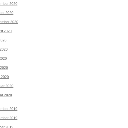
ember 2020
ber 2020
tember 2020
st 2020
 2020
 2020
2020
 2020
z 2020
uar 2020
ar 2020
ember 2019
ember 2019
ber 2019