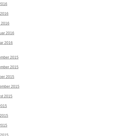
2016
 2016
z 2016
uar 2016
ar 2016
ember 2015
ember 2015
ber 2015
tember 2015
st 2015
 2015
 2015
2015
 2015