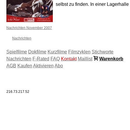
selbst zu finden. In einer Lagerhalle
Nachrichten November 2007
Nachrichten
Spielfilme
Dokfilme
Kurzfilme
Filmzyklen
Stichworte
Nachrichten
F-Rated
FAQ
Kontakt
Maillist
Warenkorb
AGB
Kaufen
Aktivieren
Abo
216.73.217.52