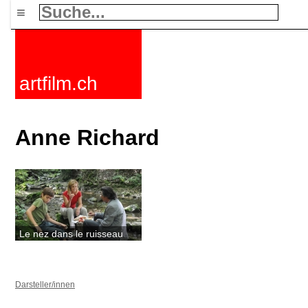
≡
artfilm.ch
Anne Richard
Le nez dans le ruisseau
Darsteller/innen