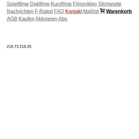
Spielfilme
Dokfilme
Kurzfilme
Filmzyklen
Stichworte
Nachrichten
F-Rated
FAQ
Kontakt
Maillist
Warenkorb
AGB
Kaufen
Aktivieren
Abo
216.73.216.20