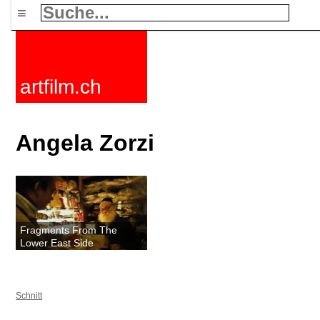
≡
artfilm.ch
Angela Zorzi
Fragments From The
Lower East Side
Schnitt