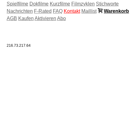
Spielfilme
Dokfilme
Kurzfilme
Filmzyklen
Stichworte
Nachrichten
F-Rated
FAQ
Kontakt
Maillist
Warenkorb
AGB
Kaufen
Aktivieren
Abo
216.73.217.64