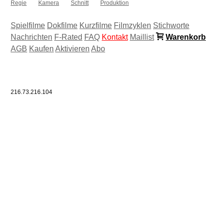
Regie
Kamera
Schnitt
Produktion
Spielfilme
Dokfilme
Kurzfilme
Filmzyklen
Stichworte
Nachrichten
F-Rated
FAQ
Kontakt
Maillist
Warenkorb
AGB
Kaufen
Aktivieren
Abo
216.73.216.104