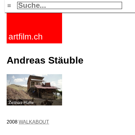
≡
artfilm.ch
Andreas Stäuble
Zelihas Hütte
2008
WALKABOUT