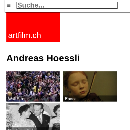
≡
artfilm.ch
Andreas Hoessli
Wall Street
Epoca