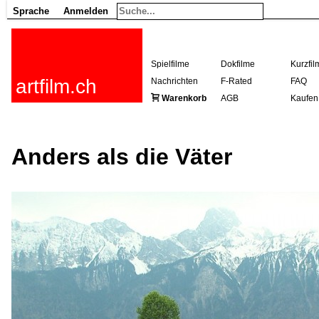
Sprache
Anmelden
Spielfilme
Dokfilme
Kurzfil
artfilm.ch
Nachrichten
F-Rated
FAQ
Warenkorb
AGB
Kaufen
Anders als die Väter
216.73.217.106