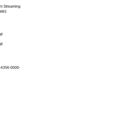
im Streaming
ate):
HF
HF
-4356-0000-