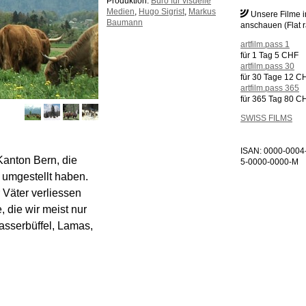
Produktion:
Büro für visuelle
Medien
,
Hugo Sigrist
,
Markus
Unsere Filme 
Baumann
anschauen (Flat r
artfilm.pass 1
für 1 Tag 5 CHF
artfilm.pass 30
für 30 Tage 12 C
artfilm.pass 365
für 365 Tag 80 C
SWISS FILMS
ISAN: 0000-0004
Kanton Bern, die
5-0000-0000-M
 umgestellt haben.
 Väter verliessen
 die wir meist nur
asserbüffel, Lamas,