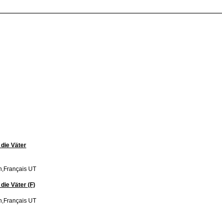
die Väter
h,Français UT
die Väter (F)
h,Français UT