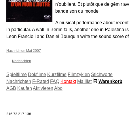
n'oublient. Et plutôt que de gémir ave
bande son du monde.
A musical performance about recent 
in particular. A wall in Berlin falls, another one in Palestina 
Leon Francioli and Daniel Bourquin write the sound score of 
Nachrichten Mai 2007
Nachrichten
Spielfilme
Dokfilme
Kurzfilme
Filmzyklen
Stichworte
Nachrichten
F-Rated
FAQ
Kontakt
Maillist
Warenkorb
AGB
Kaufen
Aktivieren
Abo
216.73.217.138