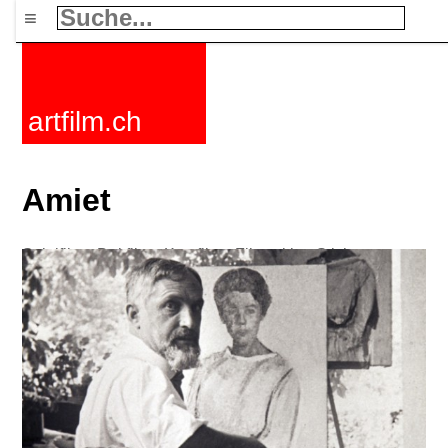
≡
artfilm.ch
Amiet
Spielfilme
Dokfilme
Kurzfilme
Filmzyklen
Stichworte
Nachrichten
F-Rated
FAQ
Kontakt
Maillist
Warenkorb
AGB
Kaufen
Aktivieren
Abo
216.73.217.84