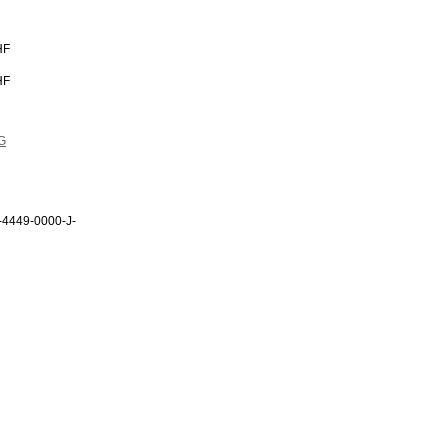
HF
HF
G
-4449-0000-J-