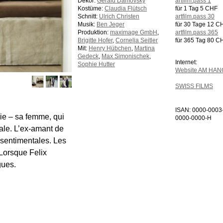
Dekor:
Gerald Damovsky
artfilm.pass 1
Kostüme:
Claudia Flütsch
für 1 Tag 5 CHF
Schnitt:
Ulrich Christen
artfilm.pass 30
Musik:
Ben Jeger
für 30 Tage 12 C
Produktion:
maximage GmbH
,
artfilm.pass 365
Brigitte Hofer
,
Cornelia Seitler
für 365 Tag 80 C
Mit:
Henry Hübchen
,
Martina
Gedeck
,
Max Simonischek
,
Internet:
Sophie Hutter
Website AM HAN
SWISS FILMS
ISAN: 0000-0003
rie – sa femme, qui
0000-0000-H
inale. L’ex-amant de
 sentimentales. Les
Lorsque Felix
gues.