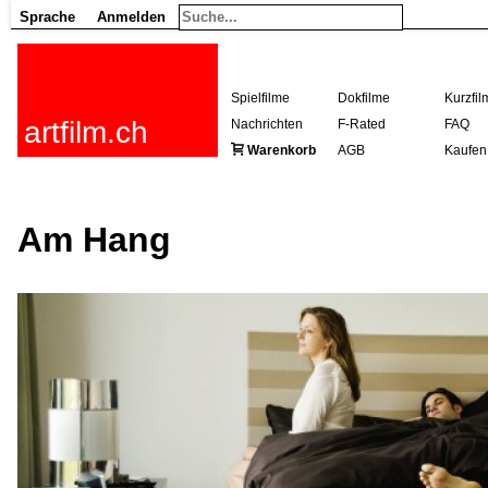
Sprache
Anmelden
Spielfilme
Dokfilme
Kurzfil
artfilm.ch
Nachrichten
F-Rated
FAQ
Warenkorb
AGB
Kaufen
Am Hang
216.73.216.147