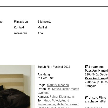
me
Filmzyklen
Stichworte
Kontakt
Maillist
Aktivieren
Abo
Zurich Film Festival 2013
Streaming:
Pass:Am Hang (
Am Hang
720p,540p Deuts
CH 2013 91'
Pass:Am Hang (
720p,540p Deuts
Regie:
Markus Imboden
Français
Drehbuch:
Klaus Richter
,
Martin
Gypkens
Kamera:
Rainer Klausmann
Unsere Filme 
Ton:
Hugo Poletti
,
André
anschauen (Flat r
Zimmermann
,
Malte Zurbonsen