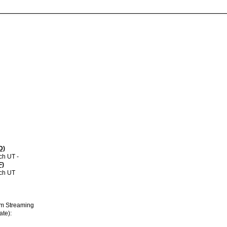
D)
ch UT -
F)
ch UT
im Streaming
ate):