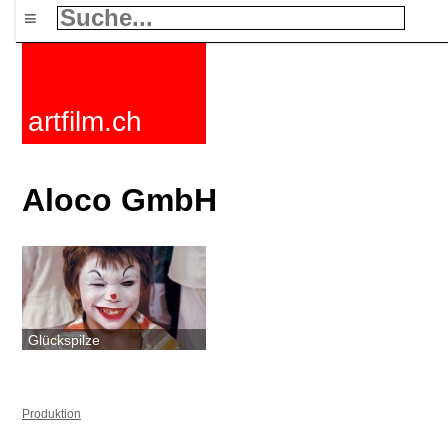
≡
artfilm.ch
Aloco GmbH
Glückspilze
Produktion