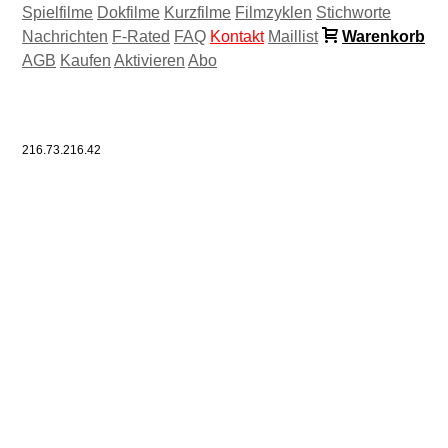
Spielfilme
Dokfilme
Kurzfilme
Filmzyklen
Stichworte
Nachrichten
F-Rated
FAQ
Kontakt
Maillist
Warenkorb
AGB
Kaufen
Aktivieren
Abo
216.73.216.42