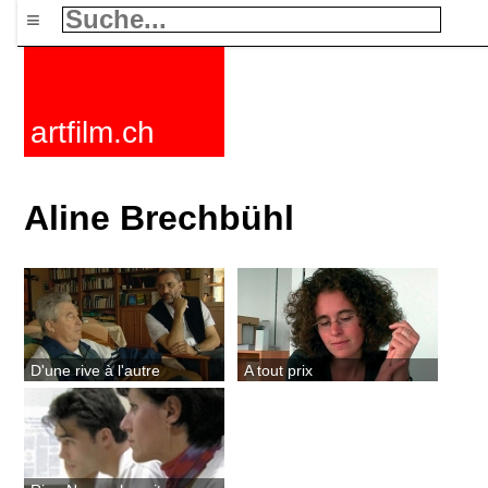
≡
artfilm.ch
Aline Brechbühl
D'une rive à l'autre
A tout prix