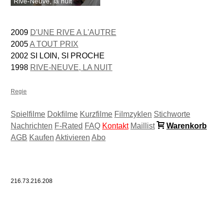
Rive-Neuve, la nuit
2009
D'UNE RIVE A L'AUTRE
2005
A TOUT PRIX
2002 SI LOIN, SI PROCHE
1998
RIVE-NEUVE, LA NUIT
Regie
Spielfilme
Dokfilme
Kurzfilme
Filmzyklen
Stichworte
Nachrichten
F-Rated
FAQ
Kontakt
Maillist
Warenkorb
AGB
Kaufen
Aktivieren
Abo
216.73.216.208