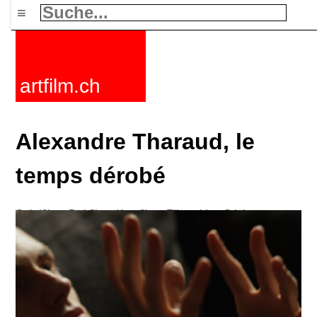
≡
artfilm.ch
Alexandre Tharaud, le
temps dérobé
Spielfilme
Dokfilme
Kurzfilme
Filmzyklen
Stichworte
Nachrichten
F-Rated
FAQ
Kontakt
Maillist
Warenkorb
AGB
Kaufen
Aktivieren
Abo
216.73.216.20