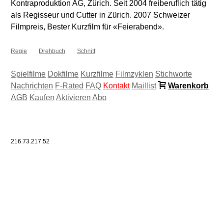
Kontraproduktion AG, Zürich. Seit 2004 freiberuflich tätig
als Regisseur und Cutter in Zürich. 2007 Schweizer
Filmpreis, Bester Kurzfilm für «Feierabend».
Regie
Drehbuch
Schnitt
Spielfilme
Dokfilme
Kurzfilme
Filmzyklen
Stichworte
Nachrichten
F-Rated
FAQ
Kontakt
Maillist
Warenkorb
AGB
Kaufen
Aktivieren
Abo
216.73.217.52