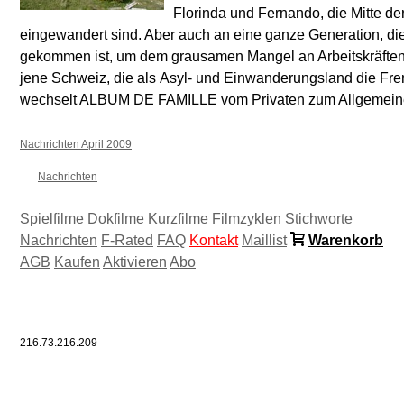
Florinda und Fernando, die Mitte de
eingewandert sind. Aber auch an eine ganze Generation, di
gekommen ist, um dem grausamen Mangel an Arbeitskräften A
jene Schweiz, die als Asyl- und Einwanderungsland die F
wechselt ALBUM DE FAMILLE vom Privaten zum Allgemeinen,
Nachrichten April 2009
Nachrichten
Spielfilme
Dokfilme
Kurzfilme
Filmzyklen
Stichworte
Nachrichten
F-Rated
FAQ
Kontakt
Maillist
Warenkorb
AGB
Kaufen
Aktivieren
Abo
216.73.216.209