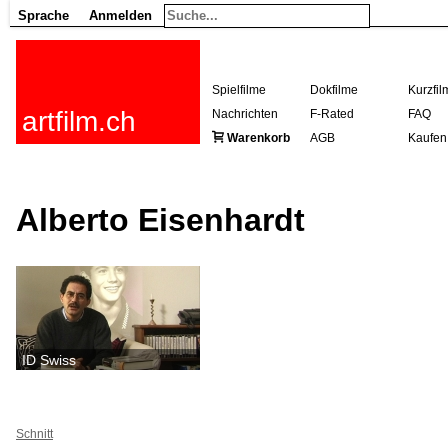
Sprache
Anmelden
Spielfilme
Dokfilme
Kurzfil
artfilm.ch
Nachrichten
F-Rated
FAQ
Warenkorb
AGB
Kaufen
Alberto Eisenhardt
ID Swiss
Schnitt