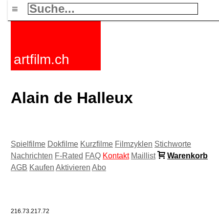
≡
artfilm.ch
Alain de Halleux
Spielfilme
Dokfilme
Kurzfilme
Filmzyklen
Stichworte
Nachrichten
F-Rated
FAQ
Kontakt
Maillist
Warenkorb
AGB
Kaufen
Aktivieren
Abo
216.73.217.72