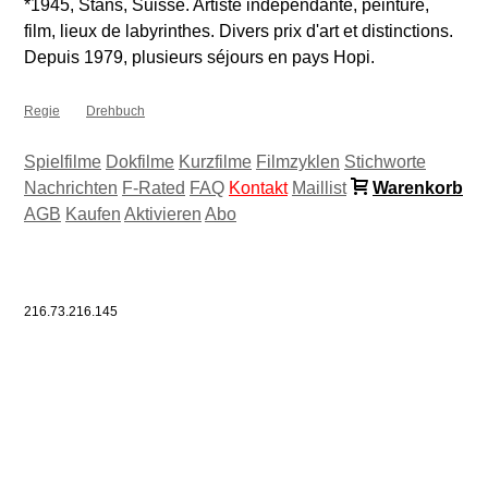
*1945, Stans, Suisse. Artiste indépendante, peinture,
film, lieux de labyrinthes. Divers prix d'art et distinctions.
Depuis 1979, plusieurs séjours en pays Hopi.
Regie
Drehbuch
Spielfilme
Dokfilme
Kurzfilme
Filmzyklen
Stichworte
Nachrichten
F-Rated
FAQ
Kontakt
Maillist
Warenkorb
AGB
Kaufen
Aktivieren
Abo
216.73.216.145