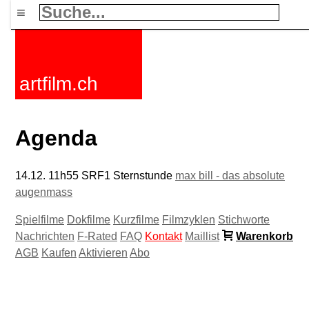
≡
artfilm.ch
Agenda
14.12. 11h55 SRF1 Sternstunde
max bill - das absolute
augenmass
Spielfilme
Dokfilme
Kurzfilme
Filmzyklen
Stichworte
Nachrichten
F-Rated
FAQ
Kontakt
Maillist
Warenkorb
AGB
Kaufen
Aktivieren
Abo