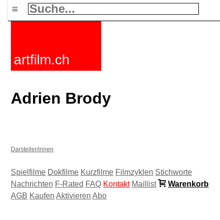
≡
artfilm.ch
Adrien Brody
Darsteller/innen
Spielfilme
Dokfilme
Kurzfilme
Filmzyklen
Stichworte
Nachrichten
F-Rated
FAQ
Kontakt
Maillist
Warenkorb
AGB
Kaufen
Aktivieren
Abo