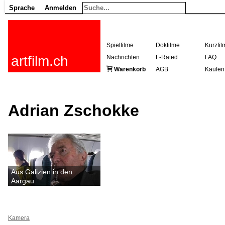
Sprache
Anmelden
Spielfilme
Dokfilme
Kurzfil
artfilm.ch
Nachrichten
F-Rated
FAQ
Warenkorb
AGB
Kaufen
Adrian Zschokke
Aus Galizien in den
Aargau
Kamera